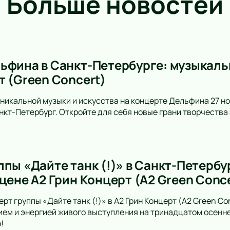
Больше новостей
ьфина в Санкт-Петербурге: музыкальн
т (Green Concert)
уникальной музыки и искусства на концерте Дельфина 27 но
анкт-Петербург. Откройте для себя новые грани творчеств
пы «Дайте танк (!)» в Санкт-Петербу
цене А2 Грин Концерт (A2 Green Conc
рт группы «Дайте танк (!)» в А2 Грин Концерт (A2 Green C
ем и энергией живого выступления на тринадцатом осенн
!