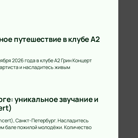
ое путешествие в клубе А2
ября 2026 года в клубе А2 Грин Концерт
а артиста и насладитесь живым
рге: уникальное звучание и
ert)
oncert), Санкт-Петербург. Насладитесь
ем бале пожилой молодёжи. Количество