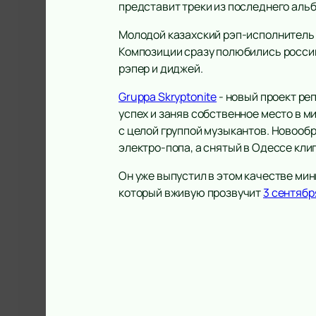
представит треки из последнего аль
Молодой казахский рэп-исполнитель з
Композиции сразу полюбились российс
рэпер и диджей.
Gruppa Skryptonite
- новый проект ре
успех и заняв собственное место в ми
с целой группой музыкантов. Новооб
электро-попа, а снятый в Одессе кли
Он уже выпустил в этом качестве мин
который вживую прозвучит
3 сентябр