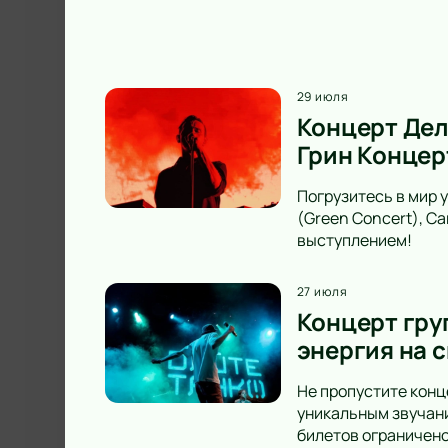
29 июля
Концерт Дел
Грин Концер
Погрузитесь в мир 
(Green Concert), С
выступлением!
27 июля
Концерт груп
энергия на с
Не пропустите конце
уникальным звучани
билетов ограничено