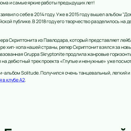
бома и самые яркие работы предыдущих лет!
аявил о себе в 2014 году. Уже в 2015 году вышел альбом "Д
кой публике. В 2018 году его творчество разделилось на дв
пера Скриптонита из Павлодара, который представляет лей
ре хип-хопа нашей страны, репер Скриптонит взялся за новы
разованная Gruppa Skryptonite продлила жанровые горизонт
п на дебютный трек проекта «Глупые и ненужные» уже посмо
и-альбом Solitude. Получился очень танцевальный, легкий 
я в клубе А2
.