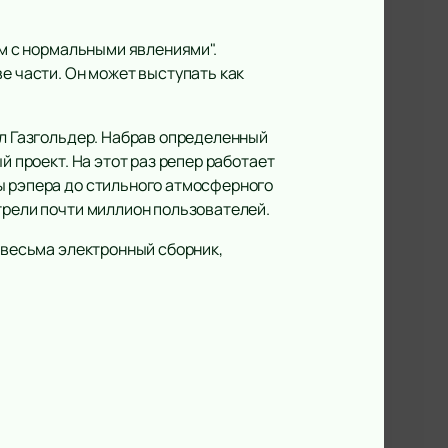
ом с нормальными явлениями".
е части. Он может выступать как
бл Газгольдер. Набрав определенный
й проект. На этот раз репер работает
ы рэпера до стильного атмосферного
трели почти миллион пользователей.
и весьма электронный сборник,