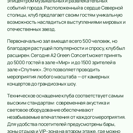
эпицентром музыкальных и развлекательных
событий города. Расположенный в сердце Северной
столицы, клуб предлагает своим гостям уникальную
возможность насладиться выступлениями мировых и
отечественных звезд.
Первоначально зал вмещал всего 500 человек, но
благодаря растущей популярности и спросу, клуб был
расширен. Сегодня A2 Green Concert может принять
до 5000 гостей в зале «Мир» и до 1500 зрителей в
зале «Спутник». Это позволяет проводить
мероприятия любого масштаба — от камерных
концертов до грандиозных шоу.
Техническое оснащение клуба соответствует самым
высоким стандартам: современная акустика и
световое оборудование обеспечивают
незабываемые впечатления от каждого мероприятия.
Для удобства посетителей предусмотрены бары,
зоны отдыха и VIP-зона на втором этаже, где можно