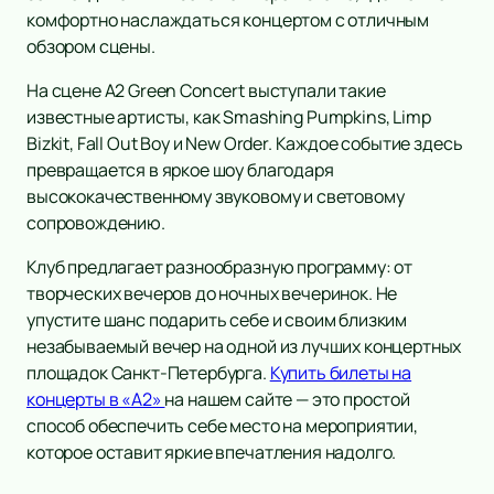
комфортно наслаждаться концертом с отличным
обзором сцены.
На сцене A2 Green Concert выступали такие
известные артисты, как Smashing Pumpkins, Limp
Bizkit, Fall Out Boy и New Order. Каждое событие здесь
превращается в яркое шоу благодаря
высококачественному звуковому и световому
сопровождению.
Клуб предлагает разнообразную программу: от
творческих вечеров до ночных вечеринок. Не
упустите шанс подарить себе и своим близким
незабываемый вечер на одной из лучших концертных
площадок Санкт-Петербурга.
Купить билеты на
концерты в «А2»
на нашем сайте — это простой
способ обеспечить себе место на мероприятии,
которое оставит яркие впечатления надолго.