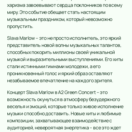
харизма завоевывают сердца поклонников по всему
миру. Это событие обещает стать настоящим
музыкальным праздником, который невозможно
пропустить.
Slava Marlow – это не просто исполнитель, это яркий
представитель новой волны музыкальных талантов,
способных покорить миллионы своей уникальной
музыкой и выразительными выступлениями. Его хиты
стали истинными гимнами молодежи, а его
проникновенный голос и яркий образ оставляют
незабываемое впечатление на каждого зрителя.
Концерт Slava Marlow в А2 Green Concert – это
возможность окунуться в атмосферу безудержного
веселья и эмоций, которые только живое исполнение
музыки способно доставить. Новые хиты и любимые
композиции, захватывающее взаимодействие с
аудиторией, невероятная энергетика – все это ждет