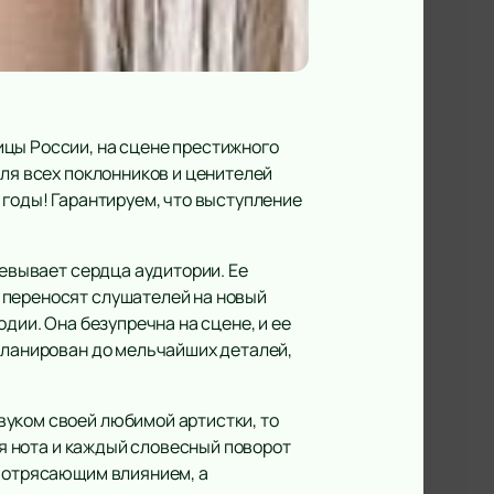
ицы России, на сцене престижного
Для всех поклонников и ценителей
 годы! Гарантируем, что выступление
оевывает сердца аудитории. Ее
 переносят слушателей на новый
дии. Она безупречна на сцене, и ее
апланирован до мельчайших деталей,
вуком своей любимой артистки, то
ая нота и каждый словесный поворот
 потрясающим влиянием, а