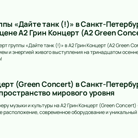
пы «Дайте танк (!)» в Санкт-Петербу
цене А2 Грин Концерт (A2 Green Conc
рт группы «Дайте танк (!)» в А2 Грин Концерт (A2 Green C
ем и энергией живого выступления на тринадцатом осенн
!
ерт (Green Concert) в Санкт-Петербу
пространство мирового уровня
еру музыки и культуры на A2 Грин Концерт (Green Concert)
е расположение, современное оборудование и уникальный 