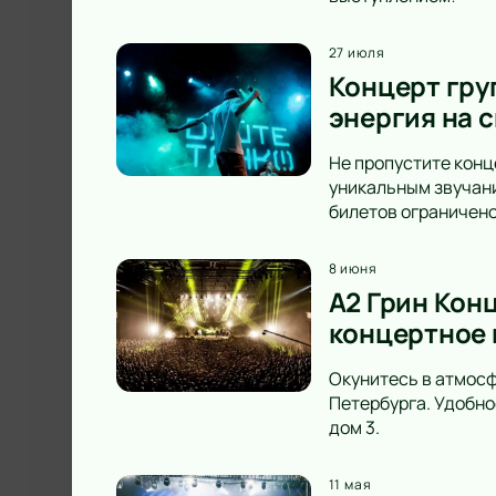
27 июля
Концерт груп
энергия на с
Не пропустите конце
уникальным звучани
билетов ограничено
8 июня
A2 Грин Конц
концертное 
Окунитесь в атмосф
Петербурга. Удобно
дом 3.
11 мая