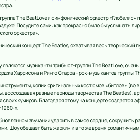
стра.
группа The BeatLove и симфонический оркестр «Глобалис» 
оздухе! Посудите сами: как прекрасно было бы услышать лир
кого оркестра».
ческий концерт The Beatles, охватывая весь творческий п
являются музыканты трибьют-группы The BeatLove, очень п
рджа Харрисона и Ринго Старра - рок-музыкантов группы Th
инструменты, копии оригинальных костюмов «битлов» (во 
 воссоздавая разные периоды творчества The Beatles), а
я своих кумиров. Благодаря этому на концерте создается э
 1960-х.
бновленном звучании ударить в самое сердце, сокрушить раз
ми. Шоу обещает быть жарким и в то же время романтичны