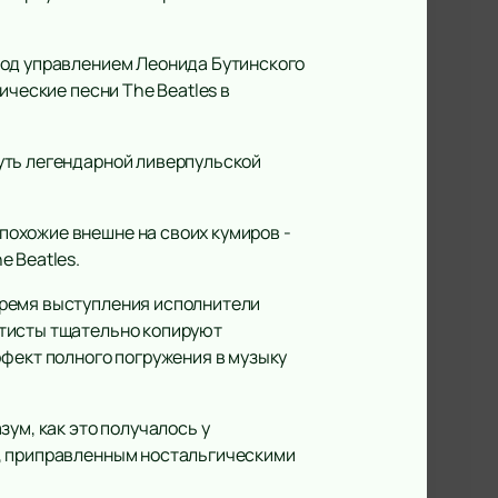
под управлением Леонида Бутинского
ические песни The Beatles в
уть легендарной ливерпульской
охожие внешне на своих кумиров -
e Beatles.
время выступления исполнители
ртисты тщательно копируют
ффект полного погружения в музыку
ум, как это получалось у
м, приправленным ностальгическими