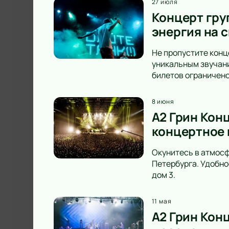
27 июля
Концерт груп
энергия на с
Не пропустите конце
уникальным звучани
билетов ограничено
8 июня
A2 Грин Конц
концертное 
Окунитесь в атмосф
Петербурга. Удобно
дом 3.
11 мая
А2 Грин Конц