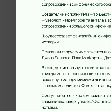
сопровождении симфонического орке
Создатели и исполнители — трибьют-
— уверяют: «Идея проекта витала в в
сопровождении большого симфоничес
Шоу воссоздает фантазийный симфони
четверки.
Основным творческим элементом шоу 
Джона Леннона, Пола МакКартни, Джо
В концерте используются винтажные 
трижды меняют сценические костюмы,
вокальную манеру, мимику и движени
главных мелодистов XX века и в эпоху
Смогут ли битловские композиции в о
знаменитых ливерпульцев? Судите са
нотками.