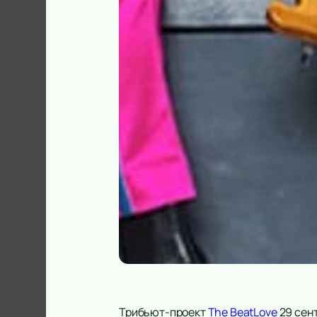
Трибьют-проект
The BeatLove
29 сен