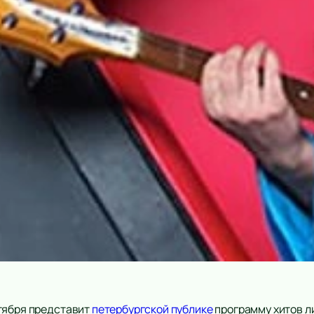
тября представит
петербургской публике
программу хитов л