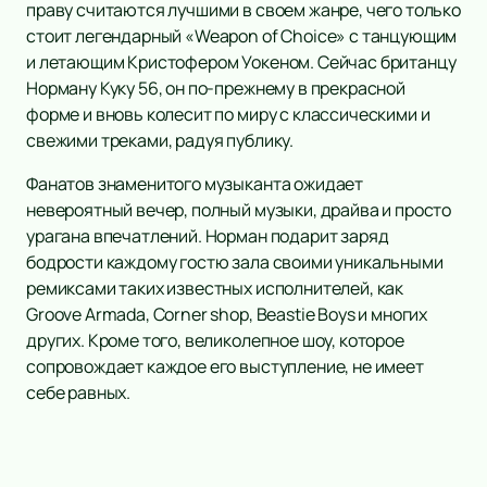
праву считаются лучшими в своем жанре, чего только
стоит легендарный «Weapon of Choice» с танцующим
и летающим Кристофером Уокеном. Сейчас британцу
Норману Куку 56, он по-прежнему в прекрасной
форме и вновь колесит по миру с классическими и
свежими треками, радуя публику.
Фанатов знаменитого музыканта ожидает
невероятный вечер, полный музыки, драйва и просто
урагана впечатлений. Норман подарит заряд
бодрости каждому гостю зала своими уникальными
ремиксами таких известных исполнителей, как
Groove Armada, Corner shop, Beastie Boys и многих
других. Кроме того, великолепное шоу, которое
сопровождает каждое его выступление, не имеет
себе равных.