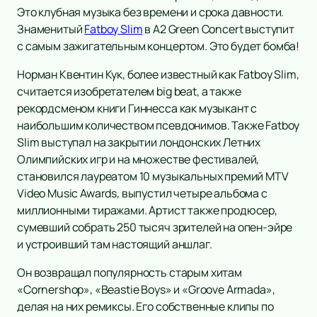
Это клубная музыка без времени и срока давности.
Знаменитый
Fatboy Slim
в А2 Green Concert выступит
с самым зажигательным концертом. Это будет бомба!
Норман Квентин Кук, более известный как Fatboy Slim,
считается изобретателем big beat, а также
рекордсменом книги Гиннесса как музыкант с
наибольшим количеством псевдонимов. Также Fatboy
Slim выступал на закрытии лондонских Летних
Олимпийских игр и на множестве фестивалей,
становился лауреатом 10 музыкальных премий MTV
Video Music Awards, выпустил четыре альбома с
миллионными тиражами. Артист также продюсер,
сумевший собрать 250 тысяч зрителей на опен-эйре
и устроивший там настоящий аншлаг.
Он возвращал популярность старым хитам
«Cornershop», «Beastie Boys» и «Groove Armada»,
делая на них ремиксы. Его собственные клипы по