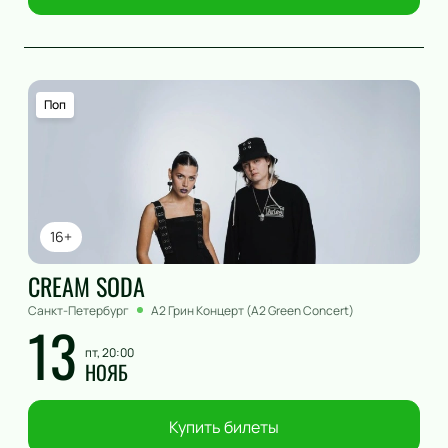
Поп
16+
CREAM SODA
Санкт-Петербург
А2 Грин Концерт (A2 Green Concert)
13
пт, 20:00
НОЯБ
Купить билеты