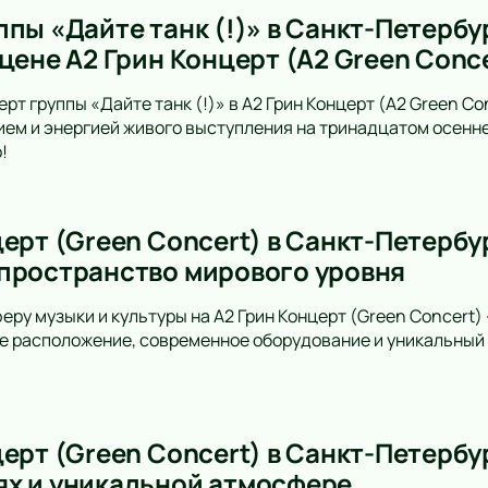
пы «Дайте танк (!)» в Санкт-Петербу
цене А2 Грин Концерт (A2 Green Conc
рт группы «Дайте танк (!)» в А2 Грин Концерт (A2 Green C
ем и энергией живого выступления на тринадцатом осенн
!
ерт (Green Concert) в Санкт-Петербу
пространство мирового уровня
еру музыки и культуры на A2 Грин Концерт (Green Concert)
е расположение, современное оборудование и уникальный 
ерт (Green Concert) в Санкт-Петербур
х и уникальной атмосфере