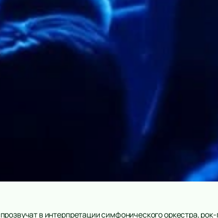
прозвучат в интерпретации симфонического оркестра, рок-г