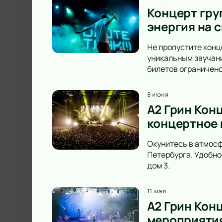
Концерт груп
энергия на с
Не пропустите конце
уникальным звучани
билетов ограничено
8 июня
A2 Грин Конц
концертное 
Окунитесь в атмосф
Петербурга. Удобно
дом 3.
11 мая
А2 Грин Конц
мероприятия