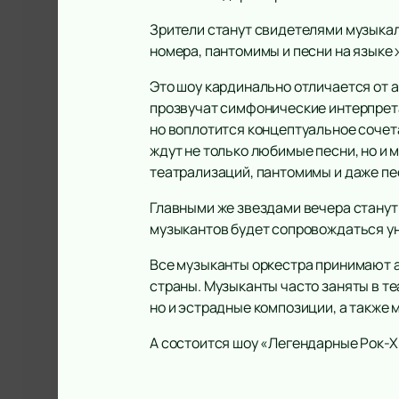
Зрители станут свидетелями музыкал
номера, пантомимы и песни на языке 
Это шоу кардинально отличается от 
прозвучат симфонические интерпретаци
но воплотится концептуальное сочет
ждут не только любимые песни, но и 
театрализаций, пантомимы и даже пес
Главными же звездами вечера станут
музыкантов будет сопровождаться у
Все музыканты оркестра принимают ак
страны. Музыканты часто заняты в те
но и эстрадные композиции, а также
А состоится шоу «Легендарные Рок-Хи