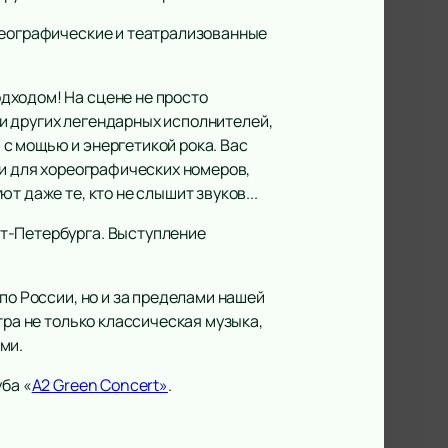
ореографические и театрализованные
дходом! На сцене не просто
h и других легендарных исполнителей,
с мощью и энергетикой рока. Вас
 и для хореографических номеров,
 даже те, кто не слышит звуков...
кт-Петербурга. Выступление
по России, но и за пределами нашей
тра не только классическая музыка,
ми.
уба «
А2 Green Concert»
.