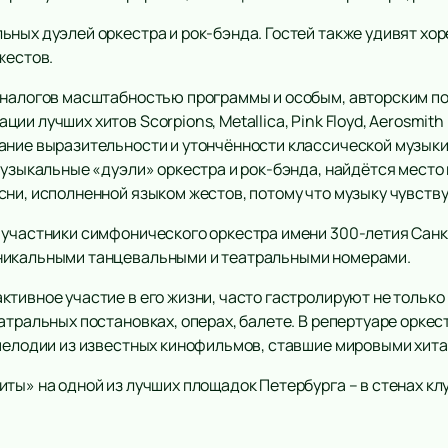
ьных дуэлей оркестра и рок-бэнда. Гостей также удивят х
жестов.
аналогов масштабностью программы и особым, авторским по
и лучших хитов Scorpions, Metallica, Pink Floyd, Aerosmit
ание выразительности и утончённости классической музыки 
музыкальные «дуэли» оркестра и рок-бэнда, найдётся место
ни, исполненной языком жестов, потому что музыку чувствуют
 участники симфонического оркестра имени 300-летия Сан
никальными танцевальными и театральными номерами.
тивное участие в его жизни, часто гастролируют не только 
атральных постановках, операх, балете. В репертуаре оркес
 мелодии из известных кинофильмов, ставшие мировыми хита
ты» на одной из лучших площадок Петербурга – в стенах кл