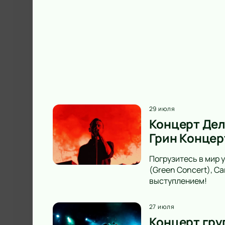
29 июля
Концерт Дел
Грин Концер
Погрузитесь в мир 
(Green Concert), С
выступлением!
27 июля
Концерт груп