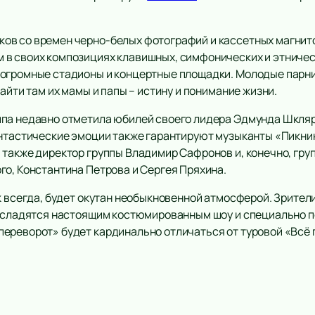
ов со времен черно-белых фотографий и кассетных магнит
в своих композициях клавишных, симфонических и этническ
огромные стадионы и концертные площадки. Молодые парни 
айти там их мамы и папы – истину и понимание жизни.
па недавно отметила юбилей своего лидера Эдмунда Шклярс
антастические эмоции также гарантируют музыканты «Пикни
 также директор группы Владимир Сафронов и, конечно, гру
го, Константина Петрова и Сергея Пряхина.
к всегда, будет окутан необыкновенной атмосферой. Зрител
 насладятся настоящим костюмированным шоу и специально 
ереворот» будет кардинально отличаться от туровой «Всё 