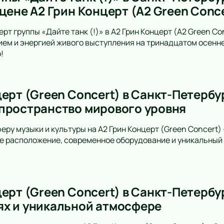
цене А2 Грин Концерт (A2 Green Conc
рт группы «Дайте танк (!)» в А2 Грин Концерт (A2 Green C
ем и энергией живого выступления на тринадцатом осенн
!
ерт (Green Concert) в Санкт-Петербу
пространство мирового уровня
еру музыки и культуры на A2 Грин Концерт (Green Concert)
е расположение, современное оборудование и уникальный 
ерт (Green Concert) в Санкт-Петербур
х и уникальной атмосфере