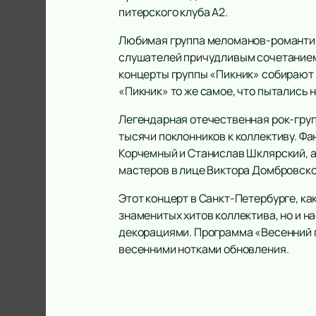
питерского клуба А2.
Любимая группа меломанов-романтик
слушателей причудливым сочетанием 
концерты группы «Пикник» собирают 
«Пикник» то же самое, что пытались н
Легендарная отечественная рок-груп
тысячи поклонников к коллективу. Ф
Корчемный и Станислав Шклярский, а
мастеров в лице Виктора Домбровско
Этот концерт в Санкт-Петербурге, ка
знаменитых хитов коллектива, но и
декорациями. Программа «Весенний п
весенними нотками обновления.