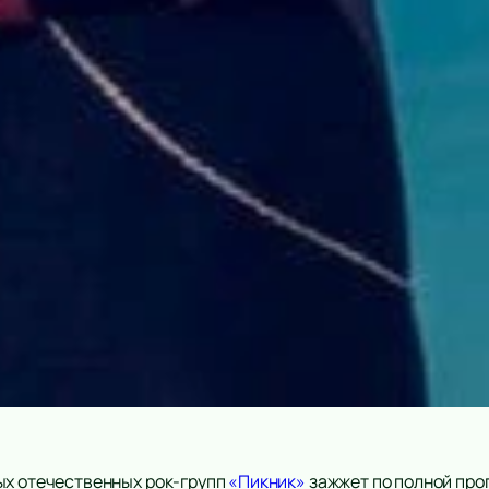
ых отечественных рок-групп
«Пикник»
зажжет по полной прог