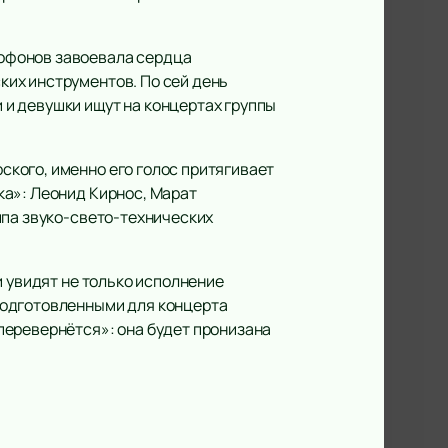
офонов завоевала сердца
их инструментов. По сей день
и девушки ищут на концертах группы
кого, именно его голос притягивает
ка»: Леонид Кирнос, Марат
ппа звуко-свето-технических
и увидят не только исполнение
подготовленными для концерта
перевернётся»: она будет пронизана