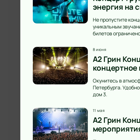
энергия на с
Не пропустите конце
уникальным звучани
билетов ограничено
8 июня
A2 Грин Конц
концертное 
Окунитесь в атмосф
Петербурга. Удобно
дом 3.
11 мая
А2 Грин Конц
мероприятия