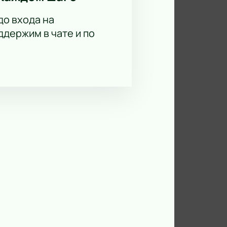
до входа на
держим в чате и по