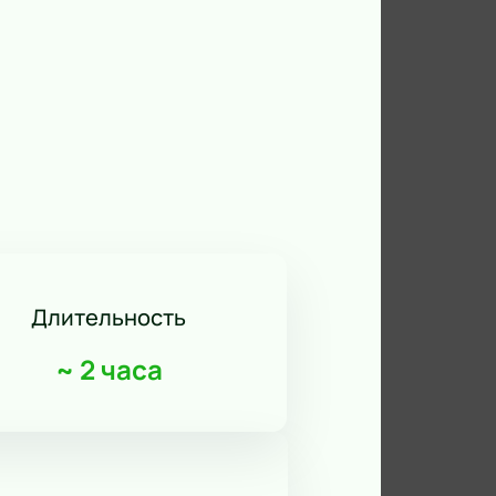
Длительность
~
2 часа