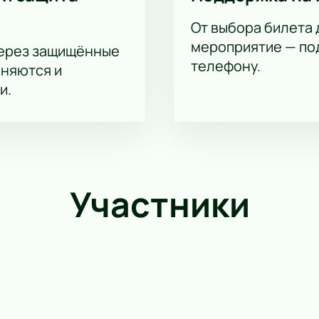
От выбора билета 
мероприятие — под
через защищённые
телефону.
аняются и
и.
Участники