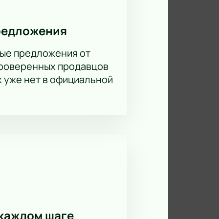
гут выбрать места и ответят на
редложения
ые предложения от
проверенных продавцов
новым звучанием Вани Дмитриенко.
х уже нет в официальной
каждом шаге