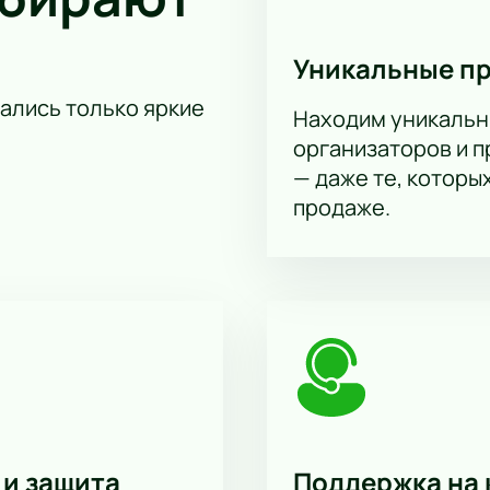
ерез сайт или позвонить по телефону. Наши сотрудники помо
Уникальные п
й карте зала
т
тались только яркие
Находим уникальн
н или по телефону
организаторов и 
 Почувствуйте атмосферу живой музыки и познакомьтесь с 
— даже те, которы
продаже.
 и защита
Поддержка на 