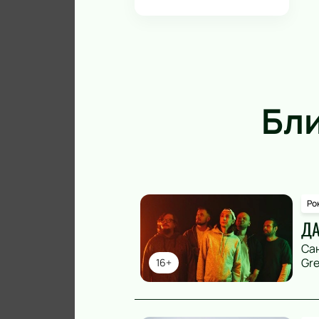
Бл
Ро
ДА
Са
Gre
16+