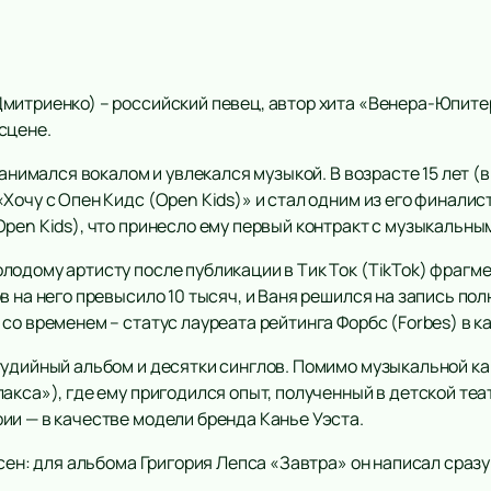
митриенко) – российский певец, автор хита «Венера-Юпите
сцене.
занимался вокалом и увлекался музыкой. В возрасте 15 лет (
Хочу с Опен Кидс (Open Kids)» и стал одним из его финалист
pen Kids), что принесло ему первый контракт с музыкальны
лодому артисту после публикации в Тик Ток (TikTok) фрагм
в на него превысило 10 тысяч, и Ваня решился на запись по
со временем – статус лауреата рейтинга Форбс (Forbes) в ка
тудийный альбом и десятки синглов. Помимо музыкальной ка
акса»), где ему пригодился опыт, полученный в детской теат
ии — в качестве модели бренда Канье Уэста.
есен: для альбома Григория Лепса «Завтра» он написал сразу