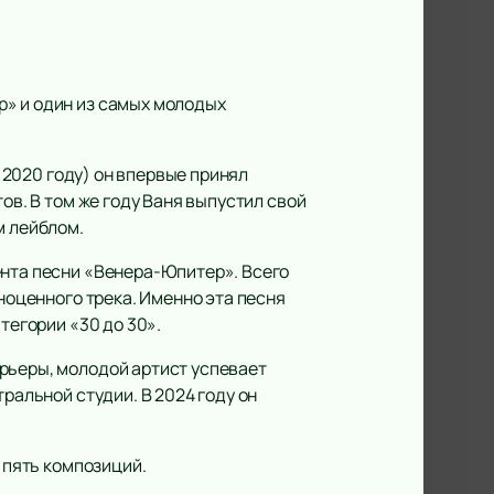
р» и один из самых молодых
в 2020 году) он впервые принял
ов. В том же году Ваня выпустил свой
м лейблом.
ента песни «Венера-Юпитер». Всего
лноценного трека. Именно эта песня
тегории «30 до 30».
рьеры, молодой артист успевает
ральной студии. В 2024 году он
 пять композиций.