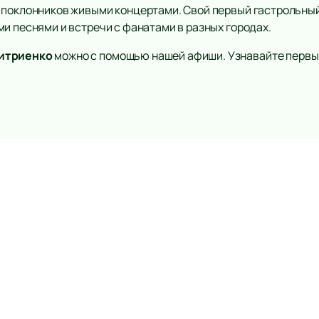
поклонников живыми концертами. Свой первый гастрольный т
и песнями и встречи с фанатами в разных городах.
митриенко
можно с помощью нашей афиши. Узнавайте первым
А2 GREEN CONCERT