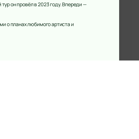
ур он провёл в 2023 году. Впереди —
и о планах любимого артиста и