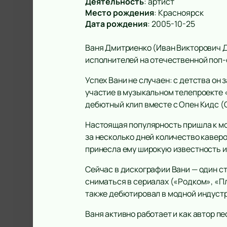
Деятельность
:
артист
Место рождения
:
Красноярск
Дата рождения
:
2005-10-25
Ваня Дмитриенко (Иван Викторович Д
исполнителей на отечественной поп-
Успех Вани не случаен: с детства он 
участие в музыкальном телепроекте «
дебютный клип вместе с Опен Кидс (O
Настоящая популярность пришла к мо
за несколько дней количество каверо
принесла ему широкую известность и 
Сейчас в дискографии Вани — один с
сниматься в сериалах («Родком», «Пл
также дебютировал в модной индустр
Ваня активно работает и как автор п