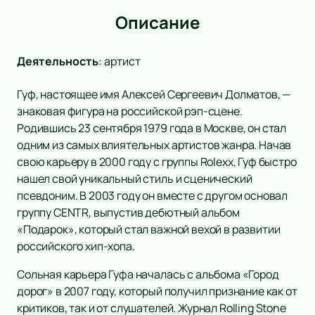
Описание
Деятельность
:
артист
Гуф, настоящее имя Алексей Сергеевич Долматов, —
знаковая фигура на российской рэп-сцене.
Родившись 23 сентября 1979 года в Москве, он стал
одним из самых влиятельных артистов жанра. Начав
свою карьеру в 2000 году с группы Rolexx, Гуф быстро
нашел свой уникальный стиль и сценический
псевдоним. В 2003 году он вместе с другом основал
группу CENTR, выпустив дебютный альбом
«Подарок», который стал важной вехой в развитии
российского хип-хопа.
Сольная карьера Гуфа началась с альбома «Город
дорог» в 2007 году, который получил признание как от
критиков, так и от слушателей. Журнал Rolling Stone