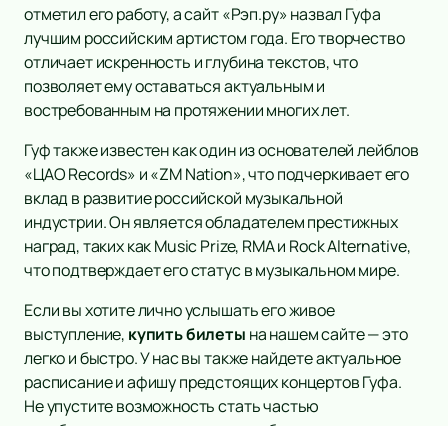
отметил его работу, а сайт «Рэп.ру» назвал Гуфа
лучшим российским артистом года. Его творчество
отличает искренность и глубина текстов, что
позволяет ему оставаться актуальным и
востребованным на протяжении многих лет.
Гуф также известен как один из основателей лейблов
«ЦАО Records» и «ZM Nation», что подчеркивает его
вклад в развитие российской музыкальной
индустрии. Он является обладателем престижных
наград, таких как Music Prize, RMA и Rock Alternative,
что подтверждает его статус в музыкальном мире.
Если вы хотите лично услышать его живое
выступление,
купить билеты
на нашем сайте — это
легко и быстро. У нас вы также найдете актуальное
расписание и афишу предстоящих концертов Гуфа.
Не упустите возможность стать частью
незабываемого музыкального события и