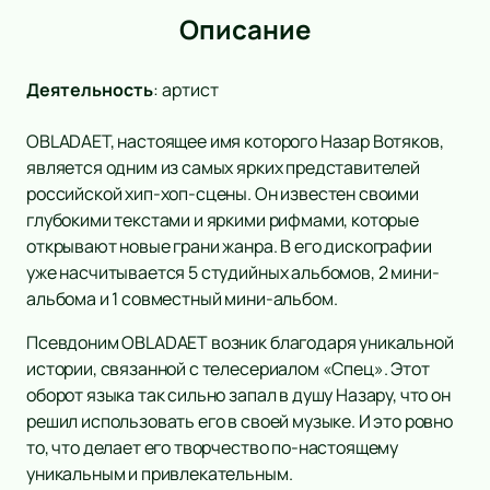
Описание
Деятельность
:
артист
OBLADAET, настоящее имя которого Назар Вотяков,
является одним из самых ярких представителей
российской хип-хоп-сцены. Он известен своими
глубокими текстами и яркими рифмами, которые
открывают новые грани жанра. В его дискографии
уже насчитывается 5 студийных альбомов, 2 мини-
альбома и 1 совместный мини-альбом.
Псевдоним OBLADAET возник благодаря уникальной
истории, связанной с телесериалом «Спец». Этот
оборот языка так сильно запал в душу Назару, что он
решил использовать его в своей музыке. И это ровно
то, что делает его творчество по-настоящему
уникальным и привлекательным.