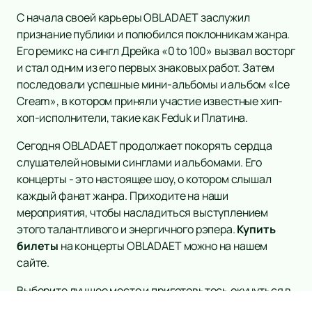
С начала своей карьеры OBLADAET заслужил
признание публики и полюбился поклонникам жанра.
Его ремикс на сингл Дрейка «0 to 100» вызвал восторг
и стал одним из его первых знаковых работ. Затем
последовали успешные мини-альбомы и альбом «Ice
Cream», в котором приняли участие известные хип-
хоп-исполнители, такие как Feduk и Платина.
Сегодня OBLADAET продолжает покорять сердца
слушателей новыми синглами и альбомами. Его
концерты - это настоящее шоу, о котором слышал
каждый фанат жанра. Приходите на наши
мероприятия, чтобы насладиться выступлением
этого талантливого и энергичного рэпера.
Купить
билеты
на концерты OBLADAET можно на нашем
сайте.
Выберите лучшее место и приготовьтесь окунуться в
мир захватывающей музыки и невероятной