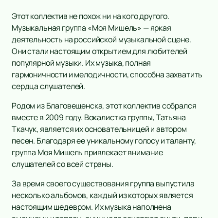
Этот коллектив не похож ни на кого другого.
Музыкальная группа «Моя Мишель» — яркая
деятельность на российской музыкальной сцене.
Они стали настоящим открытием для любителей
популярной музыки. Их музыка, полная
гармоничности и мелодичности, способна захватить
сердца слушателей.
Родом из Благовещенска, этот коллектив собрался
вместе в 2009 году. Вокалистка группы, Татьяна
Ткачук, является их основательницей и автором
песен. Благодаря ее уникальному голосу и таланту,
группа Моя Мишель привлекает внимание
слушателей со всей страны.
За время своего существования группа выпустила
несколько альбомов, каждый из которых является
настоящим шедевром. Их музыка наполнена