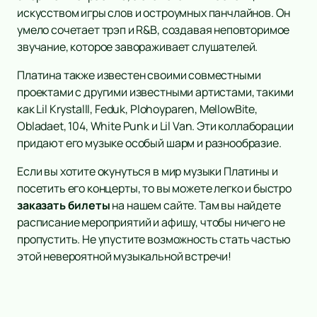
искусством игры слов и остроумных панчлайнов. Он
умело сочетает трэп и R&B, создавая неповторимое
звучание, которое завораживает слушателей.
Платина также известен своими совместными
проектами с другими известными артистами, такими
как Lil Krystalll, Feduk, Plohoyparen, MellowBite,
Obladaet, 104, White Punk и Lil Van. Эти коллаборации
придают его музыке особый шарм и разнообразие.
Если вы хотите окунуться в мир музыки Платины и
посетить его концерты, то вы можете легко и быстро
заказать билеты
на нашем сайте. Там вы найдете
расписание мероприятий и афишу, чтобы ничего не
пропустить. Не упустите возможность стать частью
этой невероятной музыкальной встречи!