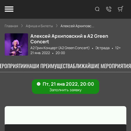
Главная
Афиша и Билеты
Алексей Архиповс...
Алексей Архиповский в А2 Green
Concert
А2 Грин Концерт (A2 Green Concert)
Эстрада
12+
21 янв. 2022
20:00
МЕРОПРИЯТИИ
НАШИ ПРЕИМУЩЕСТВА
БЛИЖАЙШИЕ МЕРОПРИЯТИЯ