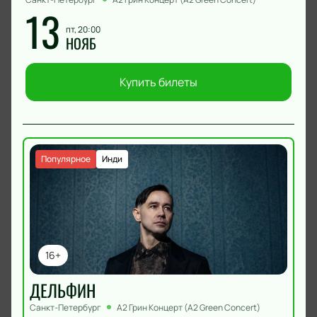
13
пт, 20:00
НОЯБ
Купить билеты
Популярное
Инди
16+
ДЕЛЬФИН
Санкт-Петербург
А2 Грин Концерт (A2 Green Concert)