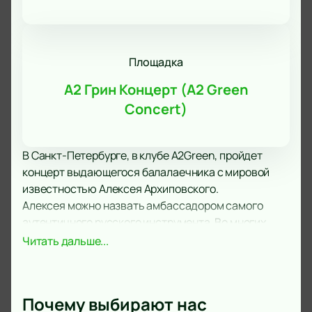
Площадка
А2 Грин Концерт (A2 Green
Concert)
В Санкт-Петербурге, в клубе А2Green, пройдет
концерт выдающегося балалаечника с мировой
известностью Алексея Архиповского.
Алексея можно назвать амбассадором самого
аутентичного русского инструмента. Во многих
странах мира, когда говорят Россия, представляют
Читать дальше...
медведей и балалайку.
Музыкант с детства играл на различных народных
инструментах, но выбрал именно ее - "родную
Почему выбирают нас
трехструнную". Участие в различных коллективах