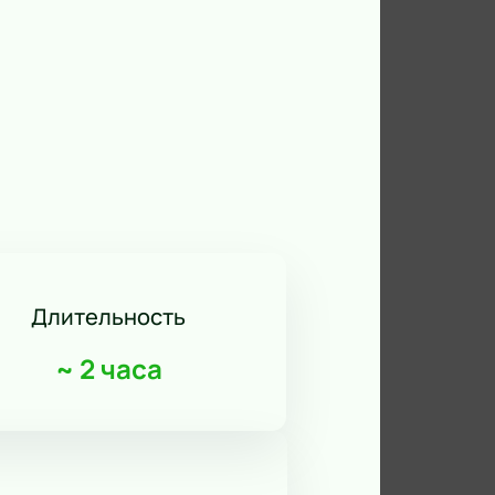
Длительность
~
2 часа