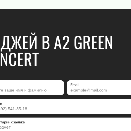
ДЖЕЙ В А2 GREEN
NCERT
Email
н
тарий к заявке