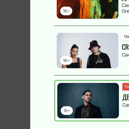
Са
Gre
16+
По
CR
Са
16+
По
Д
Са
16+