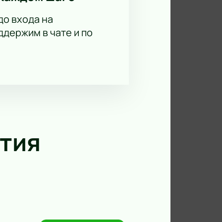
до входа на
держим в чате и по
тия