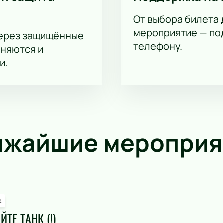
От выбора билета 
мероприятие — под
через защищённые
телефону.
аняются и
и.
ижайшие мероприя
к
ЙТЕ ТАНК (!)