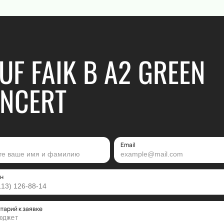
UF FAIK В А2 GREEN
NCERT
Email
н
тарий к заявке