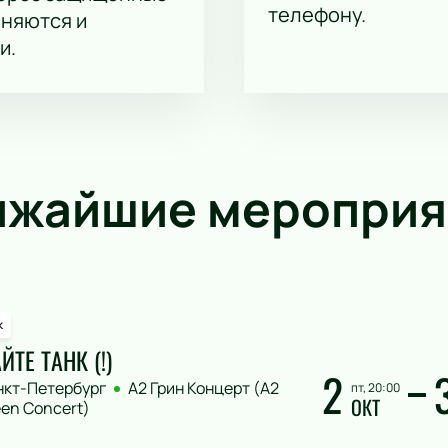
телефону.
аняются и
и.
ижайшие мероприя
к
ЙТЕ ТАНК (!)
2
нкт-Петербург
А2 Грин Концерт (A2
пт, 20:00
ОКТ
en Concert)