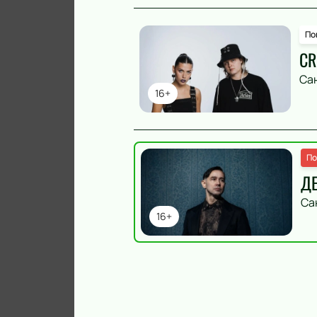
По
CR
Са
16+
По
Д
Са
16+