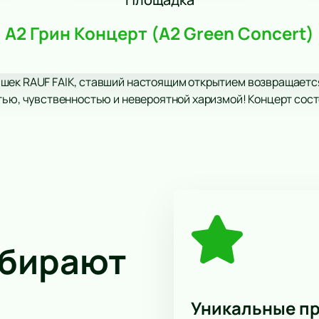
А2 Грин Концерт (A2 Green Concert)
шек RAUF FAIK, ставший настоящим открытием возвращается
тью, чувственностью и невероятной харизмой! Концерт состо
ыбирают
Уникальные п