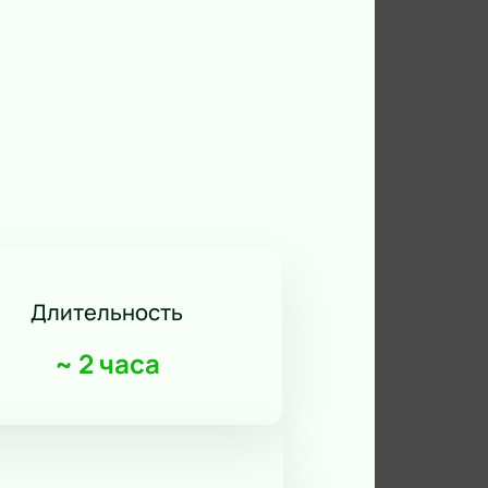
Длительность
~
2 часа