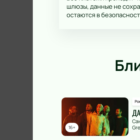
шлюзы, данные не сохр
остаются в безопасност
Бл
Ро
ДА
Са
Gre
16+