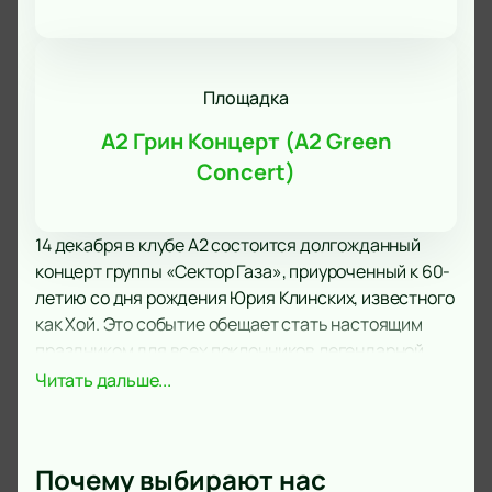
Площадка
А2 Грин Концерт (A2 Green
Concert)
14 декабря в клубе А2 состоится долгожданный
концерт группы «Сектор Газа», приуроченный к 60-
летию со дня рождения Юрия Клинских, известного
как Хой. Это событие обещает стать настоящим
праздником для всех поклонников легендарной
группы, чьи песни и сегодня остаются
Читать дальше...
актуальными и любимыми.
Клуб А2 славится своим отличным звуком и
атмосферой, что делает его идеальной площадкой
Почему выбирают нас
для таких крупных мероприятий. Просторное