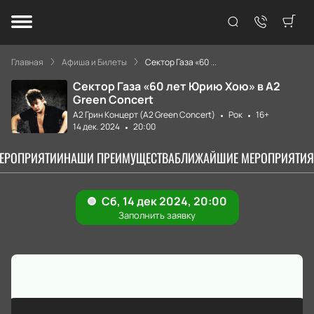
Главная
Афиша и Билеты
Сектор Газа «60 ...
Сектор Газа «60 лет Юрию Хою» в А2
Green Concert
А2 Грин Концерт (A2 Green Concert)
Рок
16+
14 дек. 2024
20:00
МЕРОПРИЯТИИ
НАШИ ПРЕИМУЩЕСТВА
БЛИЖАЙШИЕ МЕРОПРИЯТИЯ