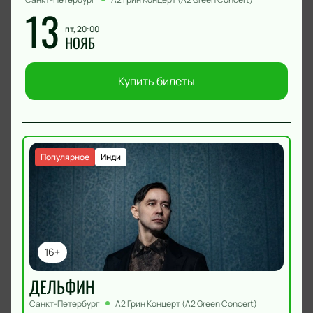
13
пт, 20:00
НОЯБ
Купить билеты
Популярное
Инди
16+
ДЕЛЬФИН
Санкт-Петербург
А2 Грин Концерт (A2 Green Concert)