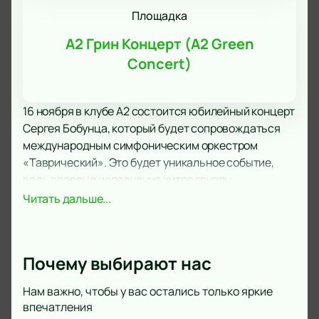
Площадка
А2 Грин Концерт (A2 Green
Concert)
16 ноября в клубе А2 состоится юбилейный концерт
Сергея Бобунца, который будет сопровождаться
международным симфоническим оркестром
«Таврический». Это будет уникальное событие,
ведь впервые исполнение хитов группы
«Смысловые Галлюцинации» и лучших сольных
Читать дальше...
песен Сергея Бобунца будет происходить при
участии симфонического оркестра.
За более чем тридцатилетнюю музыкальную
Почему выбирают нас
карьеру Сергей Бобунец пережил многое, но не
потерял веры в людей и силу слова. Его песни
Нам важно, чтобы у вас остались только яркие
стали опорой для многих поколений, они
впечатления
сопровождают нас в счастливые и непростые