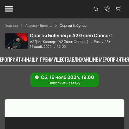
Главная
Афиша и Билеты
Сергей Бобунец
Сергей Бобунец в А2 Green Concert
А2 Грин Концерт (A2 Green Concert)
Рок
16+
16 нояб. 2024
19:00
МЕРОПРИЯТИИ
НАШИ ПРЕИМУЩЕСТВА
БЛИЖАЙШИЕ МЕРОПРИЯТИЯ