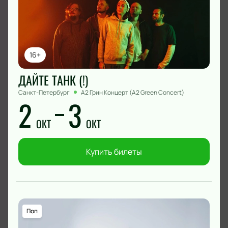
16+
ДАЙТЕ ТАНК (!)
Санкт-Петербург
А2 Грин Концерт (A2 Green Concert)
2
3
ОКТ
ОКТ
Купить билеты
Поп