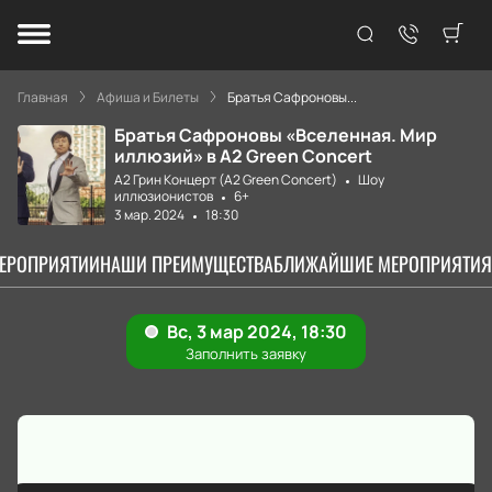
Главная
Афиша и Билеты
Братья Сафроновы...
Братья Сафроновы «Вселенная. Мир
иллюзий» в А2 Green Concert
А2 Грин Концерт (A2 Green Concert)
Шоу
иллюзионистов
6+
3 мар. 2024
18:30
МЕРОПРИЯТИИ
НАШИ ПРЕИМУЩЕСТВА
БЛИЖАЙШИЕ МЕРОПРИЯТИЯ