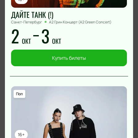
ДАЙТЕ ТАНК (!)
Санкт-Петербург
А2 Грин Концерт (A2 Green Concert)
2
3
ОКТ
ОКТ
Купить билеты
Поп
16+