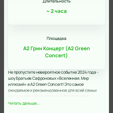
Длительность
~
2 часа
Площадка
А2 Грин Концерт (A2 Green
Concert)
Не пропустите невероятное событие 2024 года -
шоу Братьев Сафроновых «Вселенная. Мир
иллюзий» в А2 Green Concert! Это самое
ожидаемое и рекомендованное для всей семьи
шоу, основанное на реальных бестселлерах
мировых иллюзий и трюков. Будьте готовы к тому,
Читать дальше...
чтобы ваше представление о реальности было