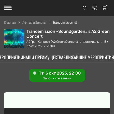
Главная
Афиша и Билеты
Trancemission «S...
Trancemission «Soundgarden» в А2 Green
Concert
А2 Грин Концерт (A2 Green Concert)
Фестиваль
18+
6 окт. 2023
22:00
МЕРОПРИЯТИИ
НАШИ ПРЕИМУЩЕСТВА
БЛИЖАЙШИЕ МЕРОПРИЯТИЯ