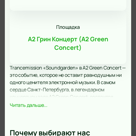
Площадка
А2 Грин Концерт (A2 Green
Concert)
Trancemission «Soundgarden» в A2 Green Concert —
это событие, которое не оставит равнодушным ни
одного ценителя электронной музыки. В самом
сердце Санкт-Петербурга, в легендарном
концертном зале A2 Green Concert, состоится
незабываемое шоу, которое погрузит вас в мир
Читать дальше...
трансовых ритмов и эмоциональных мелодий.
Trancemission «Soundgarden» — это не просто
музыкальное событие, это целое путешествие в
Почему выбирают нас
мир звуков и световых эффектов. Каждый трек,