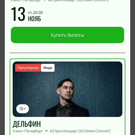
13
пт, 20:00
НОЯБ
Купить билеты
Популярное
Инди
16+
ДЕЛЬФИН
Санкт-Петербург
А2 Грин Концерт (A2 Green Concert)