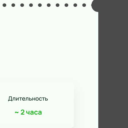
Длительность
~
2 часа