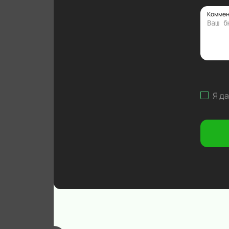
Коммен
Я д