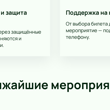
 и защита
Поддержка на 
От выбора билета 
мероприятие — под
через защищённые
телефону.
аняются и
и.
ижайшие мероприя