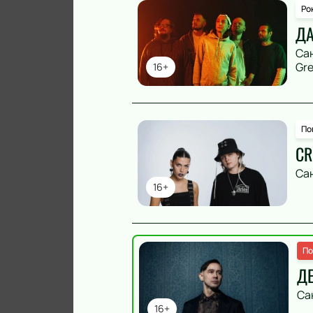
Ро
ДА
Са
Gre
16+
По
CR
Са
16+
По
Д
Са
16+