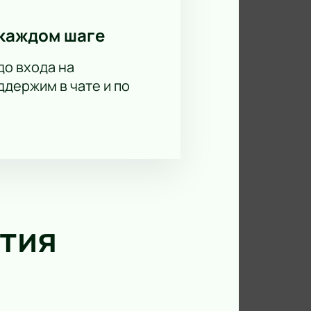
каждом шаге
до входа на
держим в чате и по
тия