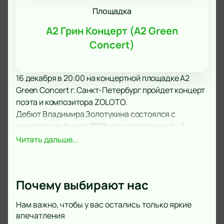
Площадка
А2 Грин Концерт (A2 Green
Concert)
16 декабря в 20:00 на концертной площадке A2
Green Concert г. Санкт-Петербург пройдет концерт
поэта и композитора ZOLOTO.
Дебют Владимира Золотухина состоялся с
выходом альбома в 2018 году и пластинкой «8
месяцев в Вегасе». Сам автор, сам продюсер, сам
Читать дальше...
исполнитель. С детских лет тяга к музыке и
особенно року, эксперименты с жанрами, привела
начинающего музыканта из Казахстана в столицу.
Почему выбирают нас
Первая группа, которая даже выступала на
телеканале «Россия 1» распалась, и Золотухин
Нам важно, чтобы у вас остались только яркие
продолжил работать над собственным проектом
впечатления
ZOLOTO.