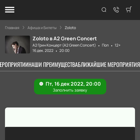
Главная
Афиша и Билеты
Zoloto
Zoloto в А2 Green Concert
А2 Грин Концерт (A2 Green Concert)
Поп
12+
16 дек. 2022
20:00
МЕРОПРИЯТИИ
НАШИ ПРЕИМУЩЕСТВА
БЛИЖАЙШИЕ МЕРОПРИЯТИЯ