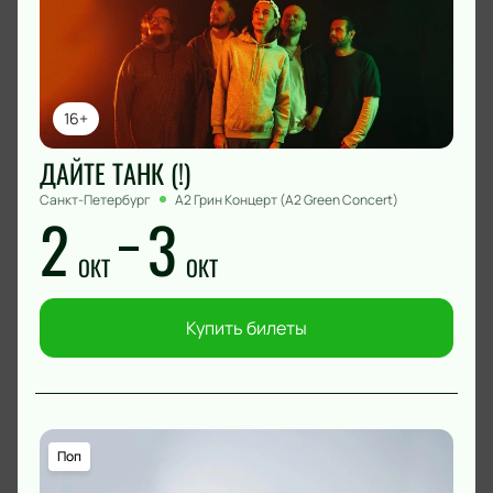
16+
ДАЙТЕ ТАНК (!)
Санкт-Петербург
А2 Грин Концерт (A2 Green Concert)
2
3
ОКТ
ОКТ
Купить билеты
Поп