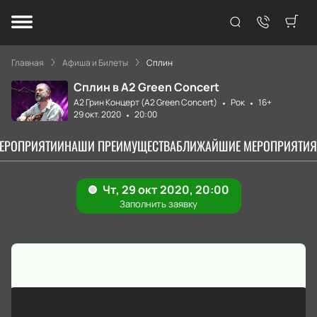
Главная
Афиша и Билеты
Сплин
Сплин в А2 Green Concert
А2 Грин Концерт (A2 Green Concert)
Рок
16+
29 окт. 2020
20:00
МЕРОПРИЯТИИ
НАШИ ПРЕИМУЩЕСТВА
БЛИЖАЙШИЕ МЕРОПРИЯТИЯ