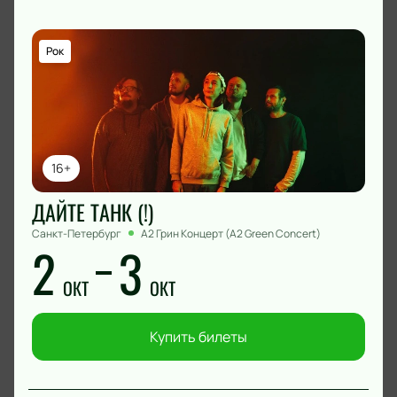
Рок
16+
ДАЙТЕ ТАНК (!)
Санкт-Петербург
А2 Грин Концерт (A2 Green Concert)
2
3
ОКТ
ОКТ
Купить билеты