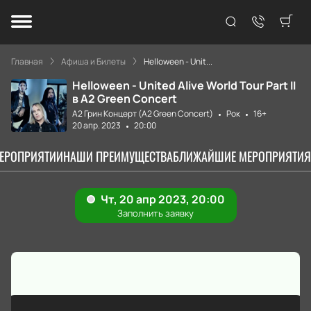
Главная
Афиша и Билеты
Helloween - Unit...
Helloween - United Alive World Tour Part II
в А2 Green Concert
А2 Грин Концерт (A2 Green Concert)
Рок
16+
20 апр. 2023
20:00
МЕРОПРИЯТИИ
НАШИ ПРЕИМУЩЕСТВА
БЛИЖАЙШИЕ МЕРОПРИЯТИЯ