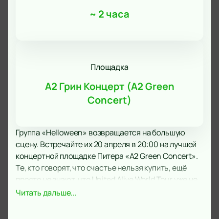
~
2 часа
Площадка
А2 Грин Концерт (A2 Green
Concert)
Группа «Helloween» возвращается на большую
сцену. Встречайте их 20 апреля в 20:00 на лучшей
концертной площадке Питера «A2 Green Concert».
Те, кто говорят, что счастье нельзя купить, ещё
просто не знают, что United Alive World Tour уже не
за горами. Поездка будет проходить в два этапа и
Читать дальше...
захватит крупнейшие города западной и восточной
Европы. Если вы причисляете себя к поклонникам