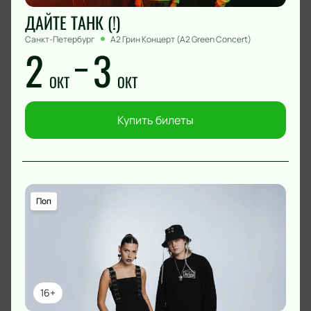
ДАЙТЕ ТАНК (!)
Санкт-Петербург
А2 Грин Концерт (A2 Green Concert)
2
3
ОКТ
ОКТ
Купить билеты
Поп
16+