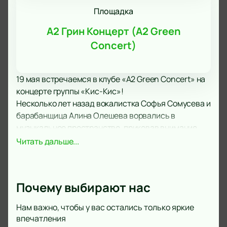
Площадка
А2 Грин Концерт (A2 Green
Concert)
19 мая встречаемся в клубе «A2 Green Concert» на
концерте группы «Кис-Кис»!
Несколько лет назад вокалистка Софья Сомусева и
барабанщица Алина Олешева ворвались в
музыкальное пространство, приковав внимание
миллионов слушателей к своим крутым трекам.
Читать дальше...
Мощный старт ознаменовался выпуском студийной
пластинки «Юность в стиле панк» и мини-альбома
«Магазин игрушек для взрослых». Первые большие
Почему выбирают нас
концерты в Москве и Киеве, участие на фестивале
«Нашествие», лидерство в музыкальных чартах –
Нам важно, чтобы у вас остались только яркие
все это придает сил и вдохновляет участников
впечатления
писать «вирусные» композиции! Девчонок