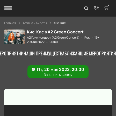
Главная
Афиша и Билеты
Кис-Кис
Кис-Кис в А2 Green Concert
А2 Грин Концерт (A2 Green Concert)
Рок
16+
20 мая 2022
20:00
МЕРОПРИЯТИИ
НАШИ ПРЕИМУЩЕСТВА
БЛИЖАЙШИЕ МЕРОПРИЯТИЯ